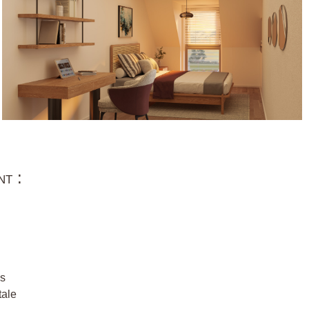
nt :
us
tale