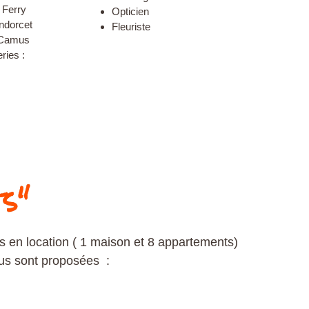
 Ferry
Opticien
ndorcet
Fleuriste
 Camus
ries :
ts"
 en location ( 1 maison et 8 appartements)
ous sont proposées :