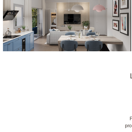
P
pro