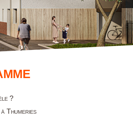
AMME
èle ?
 à Thumeries