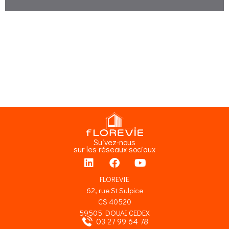
Suivez-nous
sur les réseaux sociaux
FLOREVIE
62, rue St Sulpice
CS 40520
59505 DOUAI CEDEX
03 27 99 64 78