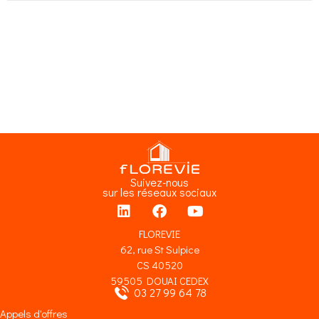
Suivez-nous
sur les réseaux sociaux
FLOREVIE
62, rue St Sulpice
CS 40520
59505 DOUAI CEDEX
03 27 99 64 78
Appels d'offres