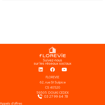
Suivez-nous
sur les réseaux sociaux
FLOREVIE
62, rue St Sulpice
CS 40520
59505 DOUAI CEDEX
03 27 99 64 78
Appels d'offres